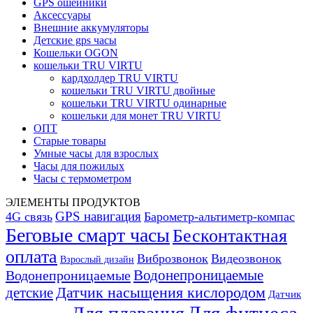
GPS ошейники
Аксессуары
Внешние аккумуляторы
Детские gps часы
Кошельки OGON
кошельки TRU VIRTU
кардхолдер TRU VIRTU
кошельки TRU VIRTU двойные
кошельки TRU VIRTU одинарные
кошельки для монет TRU VIRTU
ОПТ
Старые товары
Умные часы для взрослых
Часы для пожилых
Часы с термометром
ЭЛЕМЕНТЫ ПРОДУКТОВ
GPS навигация
4G связь
Барометр-альтиметр-компас
Беговые смарт часы
Бесконтактная
оплата
Виброзвонок
Видеозвонок
Взрослый дизайн
Водонепроницаемые
Водонепроницаемые
Датчик насыщения кислородом
детские
Датчик
Для фитнеса