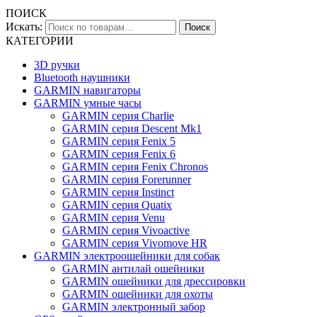
ПОИСК
Искать:
Поиск
КАТЕГОРИИ
3D ручки
Bluetooth наушники
GARMIN навигаторы
GARMIN умные часы
GARMIN серия Charlie
GARMIN серия Descent Mk1
GARMIN серия Fenix 5
GARMIN серия Fenix 6
GARMIN серия Fenix Chronos
GARMIN серия Forerunner
GARMIN серия Instinct
GARMIN серия Quatix
GARMIN серия Venu
GARMIN серия Vivoactive
GARMIN серия Vivomove HR
GARMIN электроошейники для собак
GARMIN антилай ошейники
GARMIN ошейники для дрессировки
GARMIN ошейники для охоты
GARMIN электронный забор