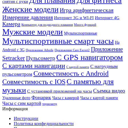
Для плавания
снятия с руки
Женские модели
Игра арифметическая
Измерение давления
Интернет 3G и WI-FI
Интернет 4G
Камера
Компьютер для подводного плавания
Много функций
Мужские модели
Мультиспортивные
Мультиспортивные смарт часы
На
Приложение
Android с 3G
Приложение Aibeile
Приложение Care Escort2
С GPS навигатором
Setracker
Пульсометр
С картами навигации
С нагрудным
С картой памяти
Совместимость с Android
пульсометром
С памятью для
Совместимость с IOS
музыки
Съемка видео
С установкой приложений на часы
Фонарик
Удаленные фото
Часы с камерой
Часы с картой памяти
Часы с сим картой
термометр
Информация
Инструкции
Политика конфедициальности