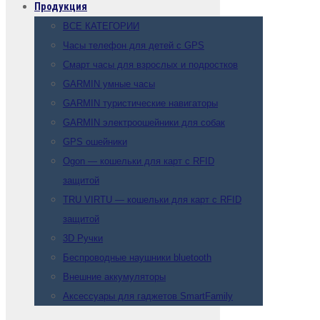
Продукция
ВСЕ КАТЕГОРИИ
Часы телефон для детей с GPS
Смарт часы для взрослых и подростков
GARMIN умные часы
GARMIN туристические навигаторы
GARMIN электроошейники для собак
GPS ошейники
Ogon — кошельки для карт с RFID
защитой
TRU VIRTU — кошельки для карт с RFID
защитой
3D Ручки
Беспроводные наушники bluetooth
Внешние аккумуляторы
Аксессуары для гаджетов SmartFamily