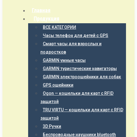
Главная
Продукция
ВСЕ КАТЕГОРИИ
Часы телефон для детей с GPS
Смарт часы для взрослых и
подростков
GARMIN умные часы
GARMIN туристические навигаторы
GARMIN электроошейники для собак
GPS ошейники
Ogon — кошельки для карт с RFID
защитой
TRU VIRTU — кошельки для карт с RFID
защитой
3D Ручки
Беспроводные наушники bluetooth