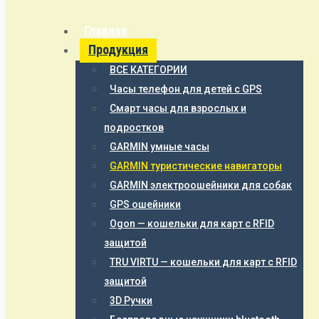
Главная
Продукция
ВСЕ КАТЕГОРИИ
Часы телефон для детей с GPS
Смарт часы для взрослых и
подростков
GARMIN умные часы
GARMIN туристические навигаторы
GARMIN электроошейники для собак
GPS ошейники
Ogon — кошельки для карт с RFID
защитой
TRU VIRTU — кошельки для карт с RFID
защитой
3D Ручки