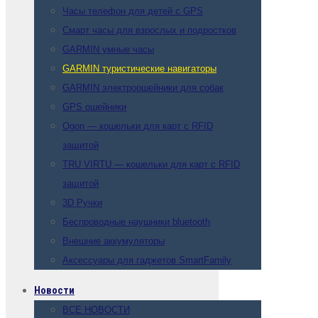
Часы телефон для детей с GPS
Смарт часы для взрослых и подростков
GARMIN умные часы
GARMIN туристические навигаторы
GARMIN электроошейники для собак
GPS ошейники
Ogon — кошельки для карт с RFID
защитой
TRU VIRTU — кошельки для карт с RFID
защитой
3D Ручки
Беспроводные наушники bluetooth
Внешние аккумуляторы
Аксессуары для гаджетов SmartFamily
Новости
ВСЕ НОВОСТИ