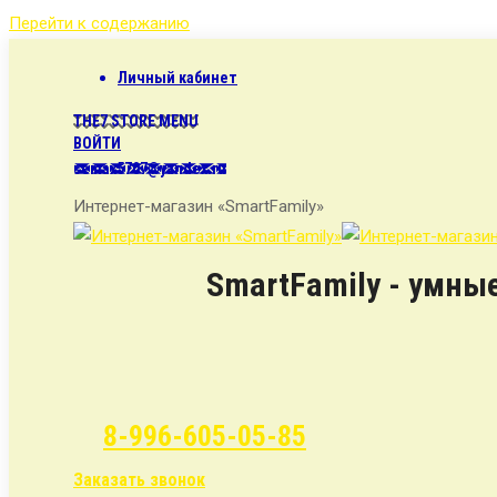
Перейти к содержанию
Личный кабинет
THE7 STORE MENU
ВОЙТИ
semax5707@yandex.ru
Интернет-магазин «SmartFamily»
SmartFamily - умны
8-996-605-05-85
Заказать звонок