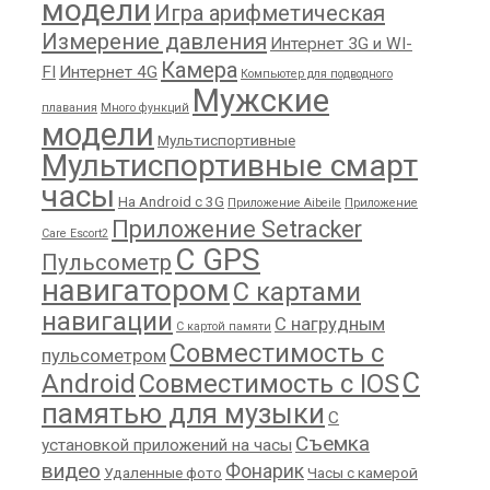
модели
Игра арифметическая
Измерение давления
Интернет 3G и WI-
Камера
FI
Интернет 4G
Компьютер для подводного
Мужские
плавания
Много функций
модели
Мультиспортивные
Мультиспортивные смарт
часы
На Android с 3G
Приложение Aibeile
Приложение
Приложение Setracker
Care Escort2
С GPS
Пульсометр
навигатором
С картами
навигации
С нагрудным
С картой памяти
Совместимость с
пульсометром
С
Android
Совместимость с IOS
памятью для музыки
С
Съемка
установкой приложений на часы
видео
Фонарик
Удаленные фото
Часы с камерой