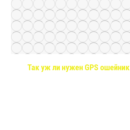
Так уж ли нужен GPS ошейник
Казалось бы, собака обладает острейшим нюхом и вс
происходит. Иногда, увлекшись погоней за кошкой, др
намного километров от вас. А если вы находитесь на 
собаку на охоту. Там может произойти все что угодно: н
может далеко убежать; погоня за дичью и другие слу