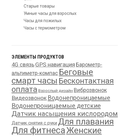
Старые товары
Умные часы для взрослых
Часы для пожилых
Часы с термометром
ЭЛЕМЕНТЫ ПРОДУКТОВ
GPS навигация
4G связь
Барометр-
Беговые
альтиметр-компас
смарт часы
Бесконтактная
оплата
Виброзвонок
Взрослый дизайн
Водонепроницаемые
Видеозвонок
Водонепроницаемые детские
Датчик насыщения кислородом
Для плавания
Датчик снятия с руки
Для фитнеса
Женские