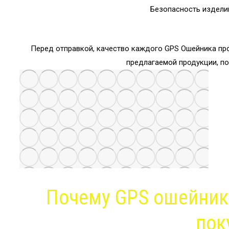
Безопасность издели
Перед отправкой, качество каждого GPS Ошейника про
предлагаемой продукции, п
Почему GPS ошейники
пок