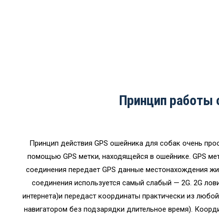
хватить для в
Что же касается кошки? А они, к сожалению, теряются еще
в случае с кошкой, больше случаев, когда она убегает
дом, к любимым хозяе
Принцип работы 
Принцип действия GPS ошейника для собак очень прос
помощью GPS метки, находящейся в ошейнике. GPS метк
соединения передает GPS данные местонахождения живо
соединения используется самый слабый — 2G. 2G лови
интернета)и передаст координаты практически из любой
навигатором без подзарядки длительное время). Коорд