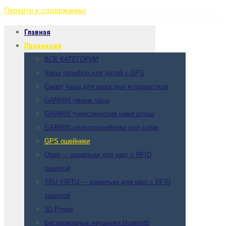
Перейти к содержанию
Главная
Продукция
ВСЕ КАТЕГОРИИ
Часы телефон для детей с GPS
Смарт часы для взрослых и подростков
GARMIN умные часы
GARMIN туристические навигаторы
GARMIN электроошейники для собак
GPS ошейники
Ogon — кошельки для карт с RFID
защитой
TRU VIRTU — кошельки для карт с RFID
защитой
3D Ручки
Беспроводные наушники bluetooth