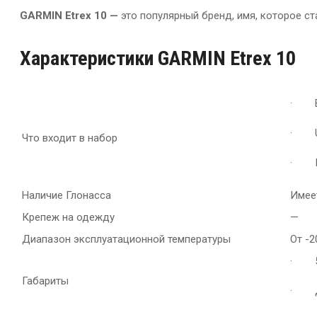
GARMIN
Etrex 10 —
это популярный бренд, имя, которое с
Характеристики GARMIN Etrex 10
· ET
· U
Что входит в набор
· Ин
Наличие Глонасса
Имее
Крепеж на одежду
—
Диапазон эксплуатационной температуры
От -
· 54
Габариты
· Ди