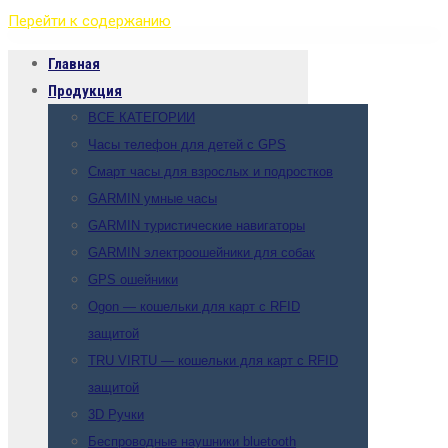
Перейти к содержанию
Главная
Продукция
ВСЕ КАТЕГОРИИ
Часы телефон для детей с GPS
Смарт часы для взрослых и подростков
GARMIN умные часы
GARMIN туристические навигаторы
GARMIN электроошейники для собак
GPS ошейники
Ogon — кошельки для карт с RFID
защитой
TRU VIRTU — кошельки для карт с RFID
защитой
3D Ручки
Беспроводные наушники bluetooth