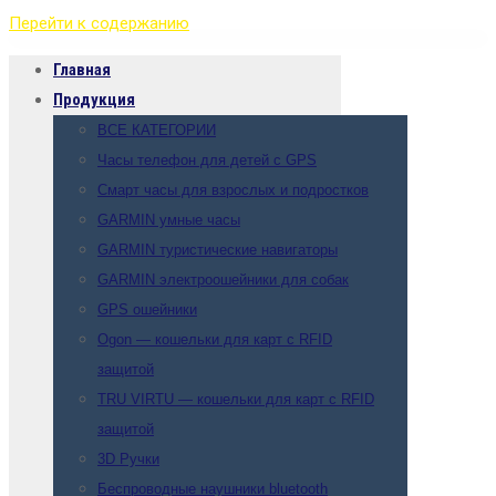
Перейти к содержанию
Главная
Продукция
ВСЕ КАТЕГОРИИ
Часы телефон для детей с GPS
Смарт часы для взрослых и подростков
GARMIN умные часы
GARMIN туристические навигаторы
GARMIN электроошейники для собак
GPS ошейники
Ogon — кошельки для карт с RFID
защитой
TRU VIRTU — кошельки для карт с RFID
защитой
3D Ручки
Беспроводные наушники bluetooth