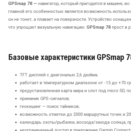
GPSmap 78 —
навигатор, который пригодится в машине, во
главной его особенностью является возможность использо
он не тонет, а плавает на поверхности. Устройство оснащ
что упрощает визуальную навигацию.
GPSmap 78
прост в 
Базовые характеристики
GPSmap 7
TFT дисплей с диагональю 2,6 дюйма;
работает в температурном диапазоне от -15 до +70 г
предустановленная карта мира и слот под micro SD,
приемник GPS-сигналов;
геокешинг — поиск тайников;
возможность отметки до 2000 маршрутных точек и 20
календарь охоты/рыбалки, восхода/захода солнца, при
неограниченный доступ в приложение Garmin Connect