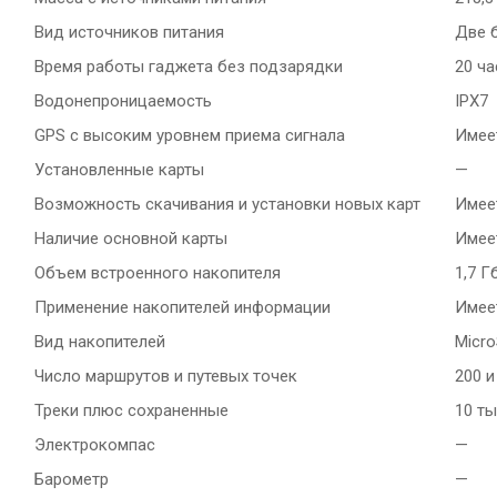
Вид источников питания
Две б
Время работы гаджета без подзарядки
20 ч
Водонепроницаемость
IPX7
GPS с высоким уровнем приема сигнала
Имее
Установленные карты
—
Возможность скачивания и установки новых карт
Имее
Наличие основной карты
Имее
Объем встроенного накопителя
1,7 Г
Применение накопителей информации
Имее
Вид накопителей
Micro
Число маршрутов и путевых точек
200 и
Треки плюс сохраненные
10 т
Электрокомпас
—
Барометр
—