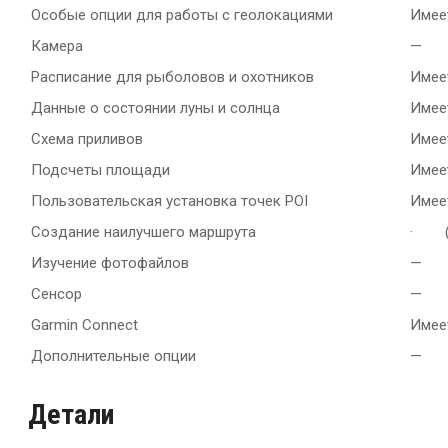
Особые опции для работы с геолокациями
Имее
Камера
—
Расписание для рыболовов и охотников
Имее
Данные о состоянии луны и солнца
Имее
Схема приливов
Имее
Подсчеты площади
Имее
Пользовательская установка точек POI
Имее
Создание наилучшего маршрута
· (п
Изучение фотофайлов
—
Сенсор
—
Garmin Connect
Имее
Дополнительные опции
—
Детали