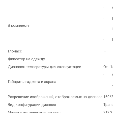
· G
· Мя
В комплекте
· Ш
· Ру
Глонасс
—
Фиксатор на одежду
—
Диапазон температуры для эксплуатации
От -
· 66
Габариты гаджета и экрана
· 41
Разрешение изображений, отображаемых на дисплее
160*
Вид конфигурации дисплея
Тран
Масса с источниками питания
218,3