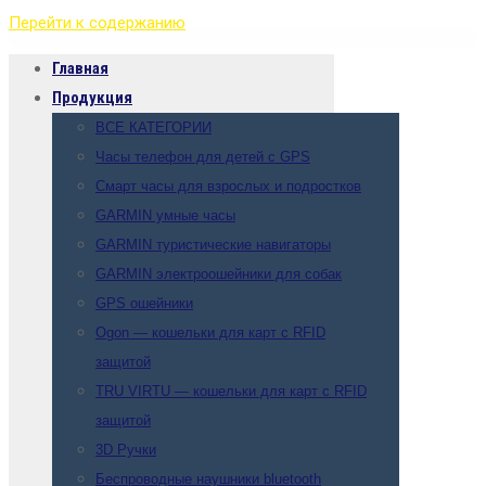
Перейти к содержанию
Главная
Продукция
ВСЕ КАТЕГОРИИ
Часы телефон для детей с GPS
Смарт часы для взрослых и подростков
GARMIN умные часы
GARMIN туристические навигаторы
GARMIN электроошейники для собак
GPS ошейники
Ogon — кошельки для карт с RFID
защитой
TRU VIRTU — кошельки для карт с RFID
защитой
3D Ручки
Беспроводные наушники bluetooth