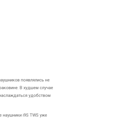
 наушников появлялись не
раковине. В худшем случае
а наслаждаться удобством
е наушники i9S TWS уже