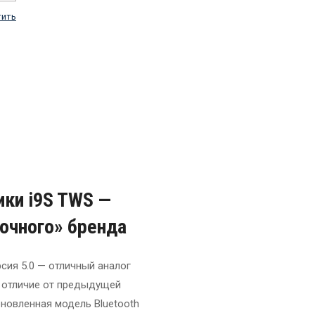
тить
ки i9S TWS —
очного» бренда
сия 5.0 — отличный аналог
В отличие от предыдущей
новленная модель Bluetooth