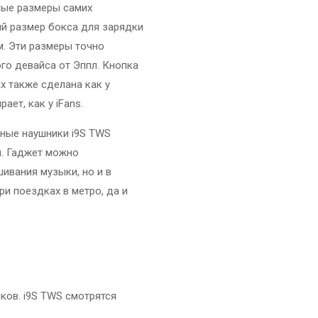
ные размеры самих
ный размер бокса для зарядки
м. Эти размеры точно
го девайса от Эппл. Кнопка
 также сделана как у
ает, как у iFans.
ные наушники i9S TWS
. Гаджет можно
ивания музыки, но и в
и поездках в метро, да и
ков. i9S TWS смотрятся