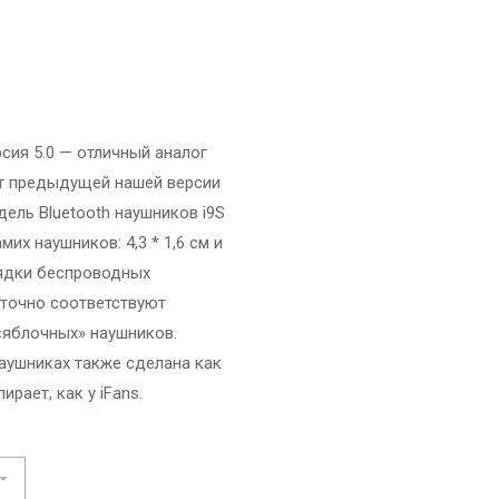
сия 5.0 — отличный аналог
от предыдущей нашей версии
ель Bluetooth наушников i9S
х наушников: 4,3 * 1,6 см и
ядки беспроводных
ы точно соответствуют
«яблочных» наушников.
аушниках также сделана как
рает, как у iFans.