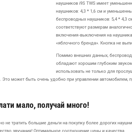
наушников i9S TWS имеет уменьшен
наушников: 4,3 * 1,6 см и уменьшен
беспроводных наушников: 5,4 * 4,3 с
соответствуют размерам аналогично
включения-выключения на наушниках
«яблочного бренда». Кнопка не выпир
Помимо внешних данных, беспровод
обладают хорошим глубоким звуком
использовать не только для прослуш
. Это может быть очень удобно при управлении автомобилем, пр
лати мало, получай много!
 не тратить большие деньги на покупку более дорогих наушни
чество звучания! Оптимальное соотношение цены и качества.