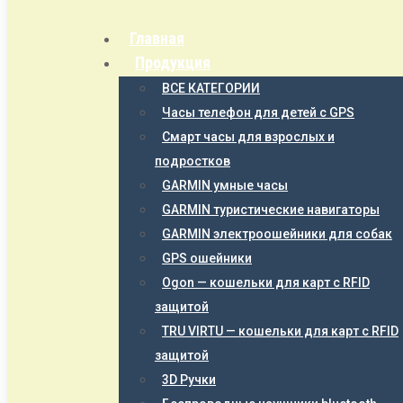
Главная
Продукция
ВСЕ КАТЕГОРИИ
Часы телефон для детей с GPS
Смарт часы для взрослых и
подростков
GARMIN умные часы
GARMIN туристические навигаторы
GARMIN электроошейники для собак
GPS ошейники
Ogon — кошельки для карт с RFID
защитой
TRU VIRTU — кошельки для карт с RFID
защитой
3D Ручки