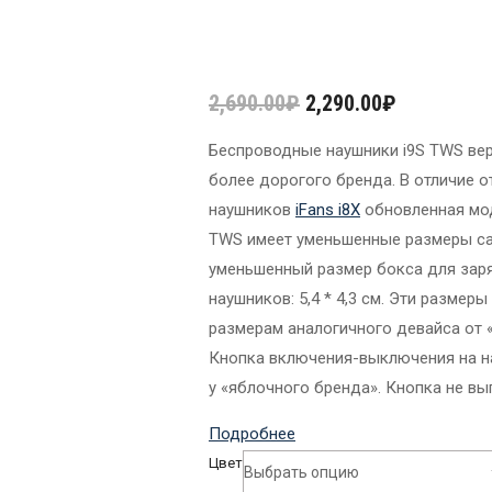
2,690.00
₽
2,290.00
₽
Беспроводные наушники i9S TWS вер
более дорогого бренда. В отличие 
наушников
iFans i8X
обновленная мод
TWS имеет уменьшенные размеры сами
уменьшенный размер бокса для зар
наушников: 5,4 * 4,3 см. Эти размер
размерам аналогичного девайса от 
Кнопка включения-выключения на н
у «яблочного бренда». Кнопка не выпи
Подробнее
Цвет