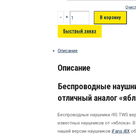
Очис
В корзину
Быстрый заказ
Описание
Описание
Беспроводные наушни
отличный аналог «ябл
Беспроводные наушники i9S TWS вер
известных наушников от «яблока». 
нашей версии наушников
iFans i8X
об