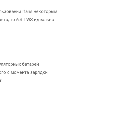
льзовании Ifans некоторым
ета, то i9S TWS идеально
уляторных батарей
ого с момента зарядки
т.