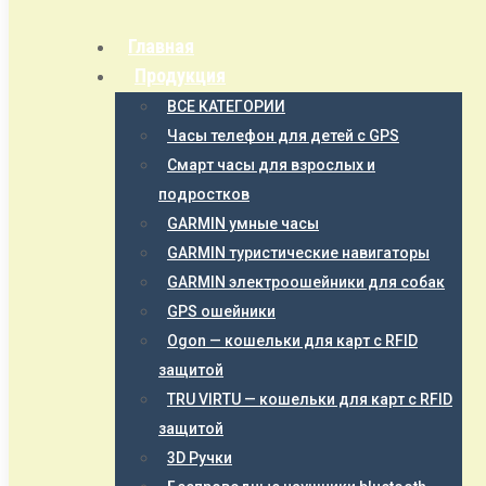
Главная
Продукция
ВСЕ КАТЕГОРИИ
Часы телефон для детей с GPS
Смарт часы для взрослых и
подростков
GARMIN умные часы
GARMIN туристические навигаторы
GARMIN электроошейники для собак
GPS ошейники
Ogon — кошельки для карт с RFID
защитой
TRU VIRTU — кошельки для карт с RFID
защитой
3D Ручки