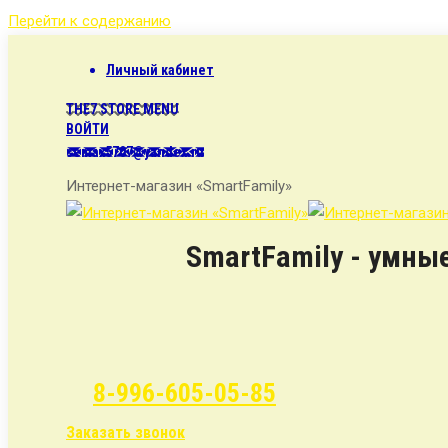
Перейти к содержанию
Личный кабинет
THE7 STORE MENU
ВОЙТИ
semax5707@yandex.ru
Интернет-магазин «SmartFamily»
SmartFamily - умны
8-996-605-05-85
Заказать звонок