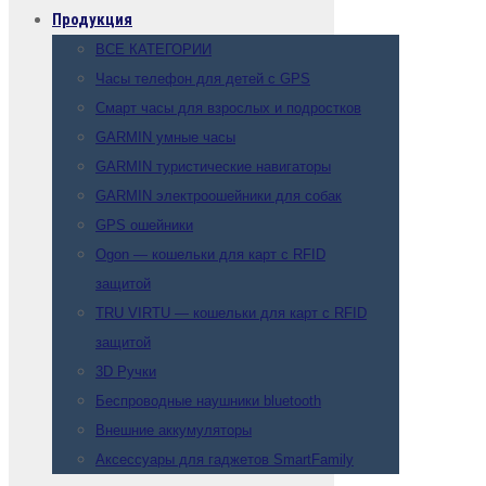
Продукция
ВСЕ КАТЕГОРИИ
Часы телефон для детей с GPS
Смарт часы для взрослых и подростков
GARMIN умные часы
GARMIN туристические навигаторы
GARMIN электроошейники для собак
GPS ошейники
Ogon — кошельки для карт с RFID
защитой
TRU VIRTU — кошельки для карт с RFID
защитой
3D Ручки
Беспроводные наушники bluetooth
Внешние аккумуляторы
Аксессуары для гаджетов SmartFamily