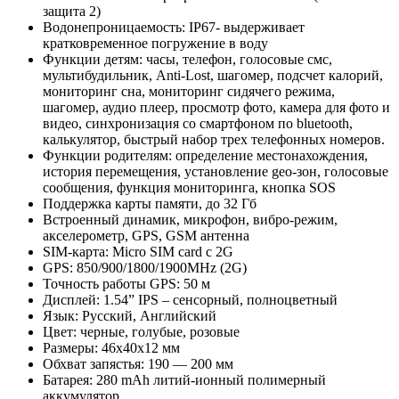
защита 2)
Водонепроницаемость: IP67- выдерживает
кратковременное погружение в воду
Функции детям: часы, телефон, голосовые смс,
мультибудильник, Anti-Lost, шагомер, подсчет калорий,
мониторинг сна, мониторинг сидячего режима,
шагомер, аудио плеер, просмотр фото, камера для фото и
видео, синхронизация со смартфоном по bluetooth,
калькулятор, быстрый набор трех телефонных номеров.
Функции родителям: определение местонахождения,
история перемещения, установление geo-зон, голосовые
сообщения, функция мониторинга, кнопка SOS
Поддержка карты памяти, до 32 Гб
Встроенный динамик, микрофон, вибро-режим,
акселерометр, GPS, GSM антенна
SIМ-карта: Micro SIM card c 2G
GPS: 850/900/1800/1900MHz (2G)
Точность работы GPS: 50 м
Дисплей: 1.54” IPS – сенсорный, полноцветный
Язык: Русский, Английский
Цвет: черные, голубые, розовые
Размеры: 46х40х12 мм
Обхват запястья: 190 — 200 мм
Батарея: 280 mAh литий-ионный полимерный
аккумулятор