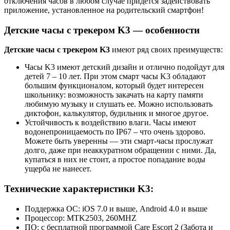
отключения часов в любом случае придется задействовать
приложение, установленное на родительский смартфон!
Детские часы с трекером K3 — особенности
Детские часы с трекером K3
имеют ряд своих преимуществ:
Часы K3 имеют детский дизайн и отлично подойдут для
детей 7 – 10 лет. При этом смарт часы K3 обладают
большим функционалом, который будет интересен
школьнику: возможность закачать на карту памяти
любимую музыку и слушать ее. Можно использовать
диктофон, калькулятор, будильник и многое другое.
Устойчивость к воздействию влаги. Часы имеют
водонепроницаемость по IP67 – что очень здорово.
Можете быть уверенны — эти смарт-часы прослужат
долго, даже при неаккуратном обращении с ними. Да,
купаться в них не стоит, а простое попадание воды
ущерба не нанесет.
Технические характеристики
K3:
Поддержка ОС: iOS 7.0 и выше, Android 4.0 и выше
Процессор: MTK2503, 260MHZ
ПО: с бесплатной программой Care Escort 2 (Забота и