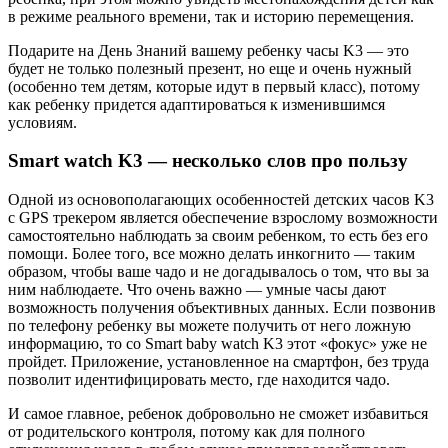
в режиме реального времени, так и историю перемещения.
Подарите на День Знаний вашему ребенку часы K3 — это
будет не только полезный презент, но еще и очень нужный
(особенно тем детям, которые идут в первый класс), потому
как ребенку придется адаптироваться к изменившимся
условиям.
S
mart
watch
K3 — несколько слов про пользу
Одной из основополагающих особенностей детских часов K3
с GPS трекером является обеспечение взрослому возможности
самостоятельно наблюдать за своим ребенком, то есть без его
помощи. Более того, все можно делать инкогнито — таким
образом, чтобы ваше чадо и не догадывалось о том, что вы за
ним наблюдаете. Что очень важно — умные часы дают
возможность получения объективных данных. Если позвонив
по телефону ребенку вы можете получить от него ложную
информацию, то со Smart baby watch K3 этот «фокус» уже не
пройдет. Приложение, установленное на смартфон, без труда
позволит идентифицировать место, где находится чадо.
И самое главное, ребенок добровольно не сможет избавиться
от родительского контроля, потому как для полного