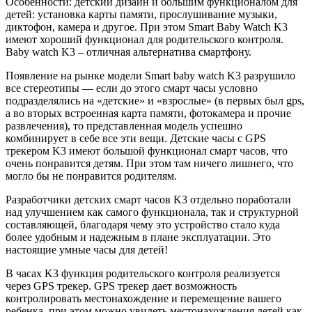
Особенности: детский дизайн и большим функционалом для
детей: установка карты памяти, прослушивание музыки,
диктофон, камера и другое. При этом Smart Baby Watch K3
имеют хороший функционал для родительского контроля.
Baby watch K3 – отличная альтернатива смартфону.
Появление на рынке модели Smart baby watch K3 разрушило
все стереотипы — если до этого смарт часы условно
подразделялись на «детские» и «взрослые» (в первых был gps,
а во вторых встроенная карта памяти, фотокамера и прочие
развлечения), то представленная модель успешно
комбинирует в себе все эти вещи. Детские часы с GPS
трекером K3 имеют большой функционал смарт часов, что
очень понравится детям. При этом там ничего лишнего, что
могло бы не понравится родителям.
Разработчики детских смарт часов K3 отдельно поработали
над улучшением как самого функционала, так и структурной
составляющей, благодаря чему это устройство стало куда
более удобным и надежным в плане эксплуатации. Это
настоящие умные часы для детей!
В часах K3 функция родительского контроля реализуется
через GPS трекер. GPS трекер дает возможность
контролировать местонахождение и перемещение вашего
ребенка, при этом можно увидеть местонахождения детей как