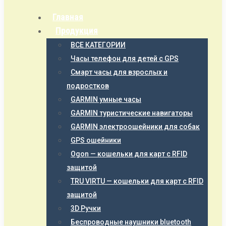
Главная
Продукция
ВСЕ КАТЕГОРИИ
Часы телефон для детей с GPS
Смарт часы для взрослых и
подростков
GARMIN умные часы
GARMIN туристические навигаторы
GARMIN электроошейники для собак
GPS ошейники
Ogon — кошельки для карт с RFID
защитой
TRU VIRTU — кошельки для карт с RFID
защитой
3D Ручки
Беспроводные наушники bluetooth