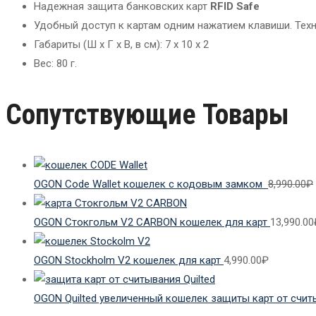
Надежная защита банковских карт
RFID Safe
Удобный доступ к картам одним нажатием клавиши. Тех
Габариты (Ш x Г x В, в см): 7 x 10 x 2
Вес: 80 г.
Сопутствующие Товары
OGON Code Wallet кошелек с кодовым замком
8,990.00
₽
OGON Стокгольм V2 CARBON кошелек для карт
13,990.00
OGON Stockholm V2 кошелек для карт
4,990.00
₽
OGON Quilted увеличенный кошелек защиты карт от счи