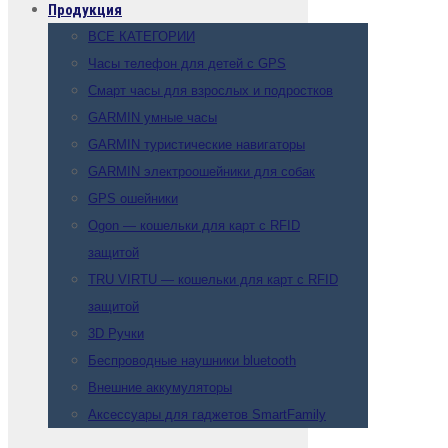
Продукция
ВСЕ КАТЕГОРИИ
Часы телефон для детей с GPS
Смарт часы для взрослых и подростков
GARMIN умные часы
GARMIN туристические навигаторы
GARMIN электроошейники для собак
GPS ошейники
Ogon — кошельки для карт с RFID
защитой
TRU VIRTU — кошельки для карт с RFID
защитой
3D Ручки
Беспроводные наушники bluetooth
Внешние аккумуляторы
Аксессуары для гаджетов SmartFamily