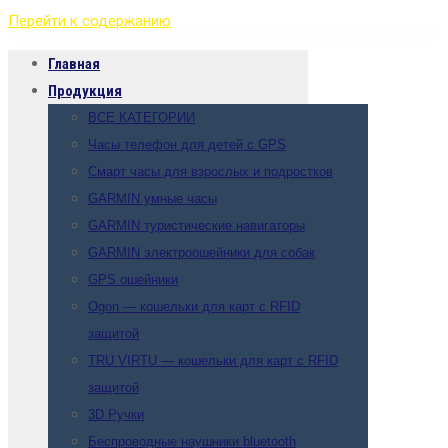
Перейти к содержанию
Главная
Продукция
ВСЕ КАТЕГОРИИ
Часы телефон для детей с GPS
Смарт часы для взрослых и подростков
GARMIN умные часы
GARMIN туристические навигаторы
GARMIN электроошейники для собак
GPS ошейники
Ogon — кошельки для карт с RFID
защитой
TRU VIRTU — кошельки для карт с RFID
защитой
3D Ручки
Беспроводные наушники bluetooth