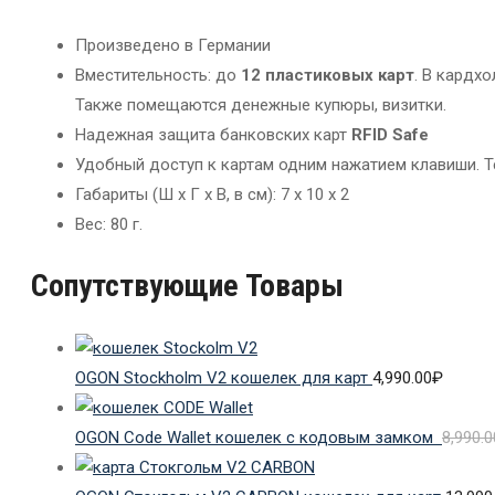
Произведено в Германии
Вместительность: до
12 пластиковых карт
. В кардх
Также помещаются денежные купюры, визитки.
Надежная защита банковских карт
RFID Safe
Удобный доступ к картам одним нажатием клавиши. 
Габариты (Ш x Г x В, в см): 7 x 10 x 2
Вес: 80 г.
Сопутствующие Товары
OGON Stockholm V2 кошелек для карт
4,990.00
₽
OGON Code Wallet кошелек с кодовым замком
8,990.0