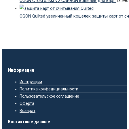
OGON Стокгольм V2 CARBON кошелек для карт
13,990
OGON Quilted увеличенный кошелек защиты карт от 
Информация
Инструкции
Политика конфедициальности
Пользовательское соглашение
Оферта
Возврат
Контактные данные