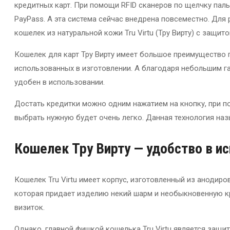
кредитных карт. При помощи RFID сканеров по щелчку пал
PayPass. А эта система сейчас внедрена повсеместно. Для
кошелек из натуральной кожи Tru Virtu (Тру Вирту) с защитой
Кошелек для карт Тру Вирту имеет большое преимущество 
использованных в изготовлении. А благодаря небольшим га
удобен в использовании.
Достать кредитки можно одним нажатием на кнопку, при 
выбрать нужную будет очень легко. Данная технология наз
Кошелек Тру Вирту — удобство в и
Кошелек Tru Virtu имеет корпус, изготовленный из анодир
которая придает изделию некий шарм и необыкновенную кра
визиток.
Однако, главной фишкой кошелька Tru Virtu является защи