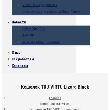
Внешние аккумуляторы
Аксессуары для гаджетов SmartFamily
Новости
ВСЕ НОВОСТИ
GARMIN
Часы телефон для детей
О нас
Как работаем
Контакты
Кошелек TRU VIRTU Lizard Black
Главная
кошельки TRU VIRTU
кошельки TRU VIRTU одинарные