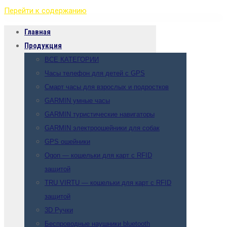
Перейти к содержанию
Главная
Продукция
ВСЕ КАТЕГОРИИ
Часы телефон для детей с GPS
Смарт часы для взрослых и подростков
GARMIN умные часы
GARMIN туристические навигаторы
GARMIN электроошейники для собак
GPS ошейники
Ogon — кошельки для карт с RFID
защитой
TRU VIRTU — кошельки для карт с RFID
защитой
3D Ручки
Беспроводные наушники bluetooth