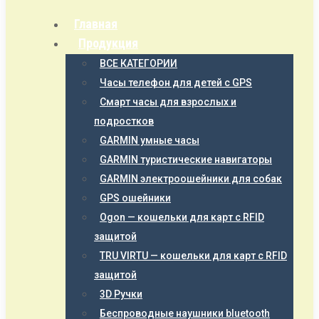
Главная
Продукция
ВСЕ КАТЕГОРИИ
Часы телефон для детей с GPS
Смарт часы для взрослых и
подростков
GARMIN умные часы
GARMIN туристические навигаторы
GARMIN электроошейники для собак
GPS ошейники
Ogon — кошельки для карт с RFID
защитой
TRU VIRTU — кошельки для карт с RFID
защитой
3D Ручки
Беспроводные наушники bluetooth