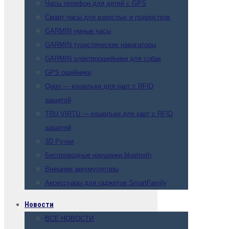
Часы телефон для детей с GPS
Смарт часы для взрослых и подростков
GARMIN умные часы
GARMIN туристические навигаторы
GARMIN электроошейники для собак
GPS ошейники
Ogon — кошельки для карт с RFID
защитой
TRU VIRTU — кошельки для карт с RFID
защитой
3D Ручки
Беспроводные наушники bluetooth
Внешние аккумуляторы
Аксессуары для гаджетов SmartFamily
Новости
ВСЕ НОВОСТИ