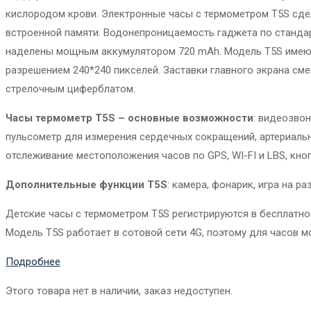
кислородом крови. Электронные часы с термометром T5S сдел
встроенной памяти. Водонепроницаемость гаджета по стандар
наделены мощным аккумулятором 720 mAh. Модель T5S имеют
разрешением 240*240 пикселей. Заставки главного экрана см
стрелочным циферблатом.
Часы термометр
T5
S – основные возможности
: видеозвон
пульсометр для измерения сердечных сокращений, артериаль
отслеживание местоположения часов по GPS, WI-FI и LBS, кно
Дополнительные функции
T5
S
: камера, фонарик, игра на р
Детские часы с термометром T5S регистрируются в бесплатном
Модель T5S работает в сотовой сети 4G, поэтому для часов
Подробнее
Этого товара нет в наличии, заказ недоступен.