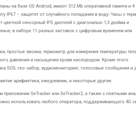
аны на базе OS Android, имеют 512 Mb оперативной памяти и 4
ту IP67 – защитят от случайного попадания в воду. Часы с те
 цветной сенсорный IPS дисплей с диагональю 1,3 дюйма и
енные, в наборе 11 разных заставок с цифровым временем или
ки, простые звонки, термометр для измерения температуры тела
ного давления и насыщения крови кислородом. Кроме этого:
пка SOS, гео-забор, аудиомониторинг, голосовые сообщения и д
азвитие арифметики, ежедневник, и некоторые другие.
 приложении SeTracker или SeTracker2, а также с платными ана
 можно использовать любого оператора, поддерживающего 4G с