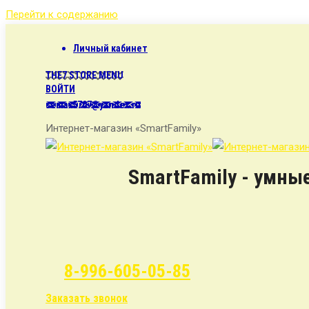
Перейти к содержанию
Личный кабинет
THE7 STORE MENU
ВОЙТИ
semax5707@yandex.ru
Интернет-магазин «SmartFamily»
SmartFamily - умны
8-996-605-05-85
Заказать звонок