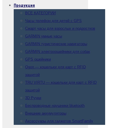
Продукция
ВСЕ КАТЕГОРИИ
Часы телефон для детей с GPS
Смарт часы для взрослых и подростков
GARMIN умные часы
GARMIN туристические навигаторы
GARMIN электроошейники для собак
GPS ошейники
Ogon — кошельки для карт с RFID
защитой
TRU VIRTU — кошельки для карт с RFID
защитой
3D Ручки
Беспроводные наушники bluetooth
Внешние аккумуляторы
Аксессуары для гаджетов SmartFamily