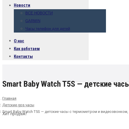
Новости
ВСЕ НОВОСТИ
GARMIN
Часы телефон для детей
О нас
Как работаем
Контакты
Smart Baby Watch T5S — детские час
Главная
Детские gps часы
Smart Baby Watch T5S — детские часы с термометром и видеозвонком,
Хит продаж!