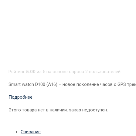
Рейтинг
5.00
из 5 на основе опроса
2
пользователей
Smart watch D100 (A16) – новое поколение часов с GPS тр
Подробнее
Этого товара нет в наличии, заказ недоступен.
Описание