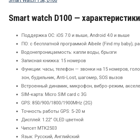
Smart Watch T58, D100
Smart watch D100 — характеристики
Поддержка ОС: iOS 7.0 и выше, Android 4.0 и выше
ПО: с бесплатной программой Aibeile (Find my baby); 
Водонепроницаемость: капли воды, брызги
Записная книжка: 15 номеров
Функции: часы, телефон — звонки на 15 номеров, гол
зон, будильник, Anti-Lost, шагомер, SOS вызов
Встроенный динамик, микрофон, вибро-режим, акселер
SIМ-карта: Micro SIM card c 3G
GPS: 850/900/1800/1900MHz (2G)
Точность работы GPS: 5-20 м
Дисплей: 1.22” OLED цветной
Чипсет MTK2503
Язык: Русский, Английский