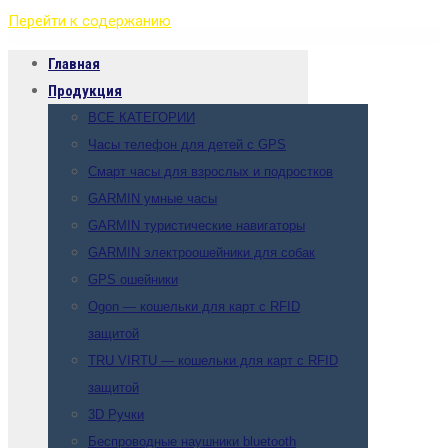
Перейти к содержанию
Главная
Продукция
ВСЕ КАТЕГОРИИ
Часы телефон для детей с GPS
Смарт часы для взрослых и подростков
GARMIN умные часы
GARMIN туристические навигаторы
GARMIN электроошейники для собак
GPS ошейники
Ogon — кошельки для карт с RFID
защитой
TRU VIRTU — кошельки для карт с RFID
защитой
3D Ручки
Беспроводные наушники bluetooth