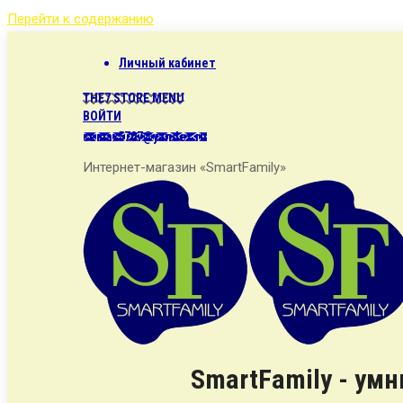
Перейти к содержанию
Личный кабинет
THE7 STORE MENU
ВОЙТИ
semax5707@yandex.ru
Интернет-магазин «SmartFamily»
SmartFamily - ум