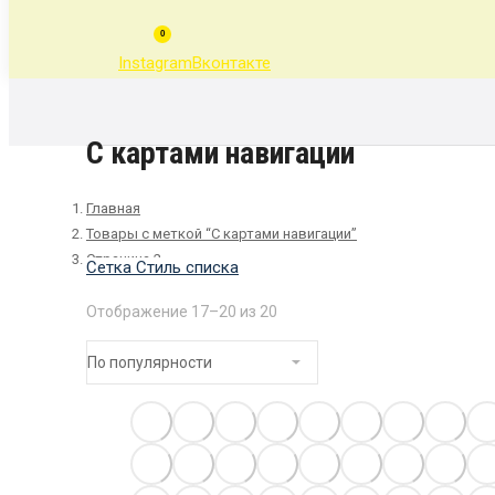
0
Instagram
Вконтакте
С картами навигации
Главная
Товары с меткой “С картами навигации”
Страница 2
Сетка
Стиль списка
Отображение 17–20 из 20