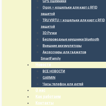
GPS ошейники
Ogon — кошельки для карт с RFID
защитой
TRU VIRTU — кошельки для карт с RFID
защитой
3D Ручки
Беспроводные наушники bluetooth
Внешние аккумуляторы
Аксессуары для гаджетов
SmartFamily
Новости
ВСЕ НОВОСТИ
GARMIN
Часы телефон для детей
О нас
Как работаем
Контакты