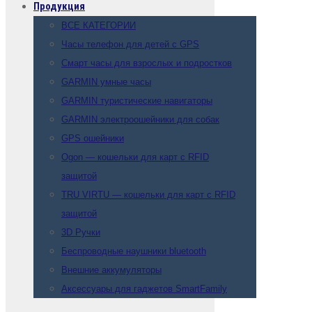
Продукция
ВСЕ КАТЕГОРИИ
Часы телефон для детей с GPS
Смарт часы для взрослых и подростков
GARMIN умные часы
GARMIN туристические навигаторы
GARMIN электроошейники для собак
GPS ошейники
Ogon — кошельки для карт с RFID
защитой
TRU VIRTU — кошельки для карт с RFID
защитой
3D Ручки
Беспроводные наушники bluetooth
Внешние аккумуляторы
Аксессуары для гаджетов SmartFamily