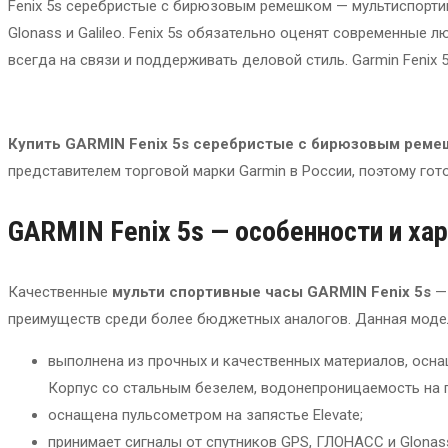
Fenix 5s серебристые с бирюзовым ремешком — мультиспортив
Glonass и Galileo. Fenix 5s обязательно оценят современные
всегда на связи и поддерживать деловой стиль. Garmin Fenix 
Купить GARMIN Fenix 5s серебристые с бирюзовым рем
представителем торговой марки Garmin в России, поэтому го
GARMIN Fenix 5s — особенности и ха
Качественные
мульти спортивные часы GARMIN Fenix 5s
—
преимуществ среди более бюджетных аналогов. Данная моде
выполнена из прочных и качественных материалов, осн
Корпус со стальным безелем, водонепроницаемость на г
оснащена пульсометром на запястье Elevate;
принимает сигналы от спутников GPS, ГЛОНАСС и Glonas