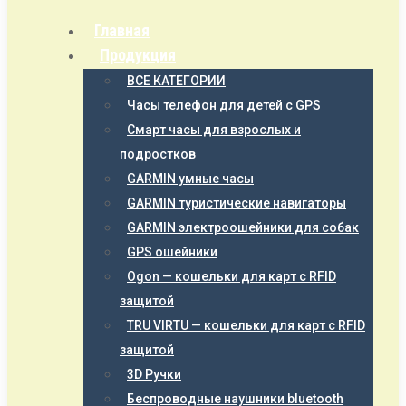
Главная
Продукция
ВСЕ КАТЕГОРИИ
Часы телефон для детей с GPS
Смарт часы для взрослых и
подростков
GARMIN умные часы
GARMIN туристические навигаторы
GARMIN электроошейники для собак
GPS ошейники
Ogon — кошельки для карт с RFID
защитой
TRU VIRTU — кошельки для карт с RFID
защитой
3D Ручки
Беспроводные наушники bluetooth