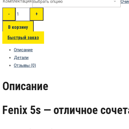
Комплектация
Очи
В корзину
Быстрый заказ
Описание
Детали
Отзывы (0)
Описание
Fenix 5s — отличное соче