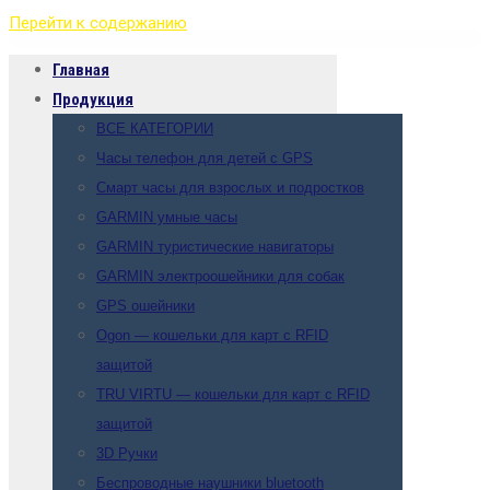
Перейти к содержанию
Главная
Продукция
ВСЕ КАТЕГОРИИ
Часы телефон для детей с GPS
Смарт часы для взрослых и подростков
GARMIN умные часы
GARMIN туристические навигаторы
GARMIN электроошейники для собак
GPS ошейники
Ogon — кошельки для карт с RFID
защитой
TRU VIRTU — кошельки для карт с RFID
защитой
3D Ручки
Беспроводные наушники bluetooth