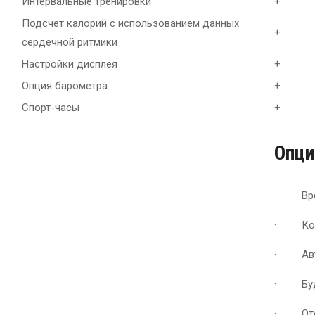
Интервальные тренировки
+
Подсчет калорий с использованием данных
+
сердечной ритмики
Настройки дисплея
+
Опция барометра
+
Спорт-часы
+
Опци
· Врем
· Корр
· Автоп
· Буди
· Отобр