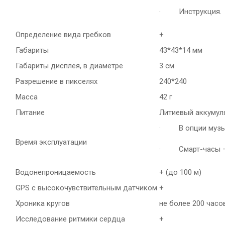
· Инструкция.
Определение вида гребков
+
Габариты
43*43*14 мм
Габариты дисплея, в диаметре
3 см
Разрешение в пикселях
240*240
Масса
42 г
Питание
Литиевый аккумул
· В опции музык
Время эксплуатации
· Смарт-часы — 
Водонепроницаемость
+ (до 100 м)
GPS с высокочувствительным датчиком
+
Хроника кругов
не более 200 часо
Исследование ритмики сердца
+