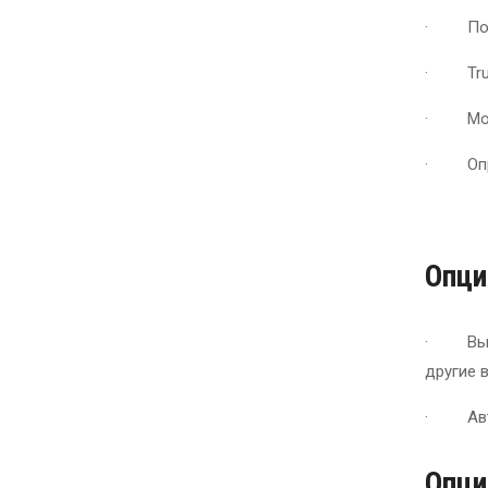
· Подсч
· Tru
· Move
· Опре
Опци
· Выбор
другие 
· Авто
Опци