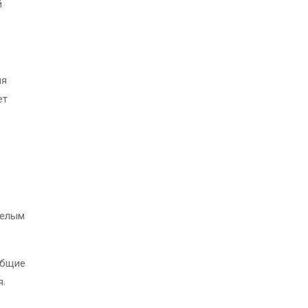
й
ия
ет
целым
общие
я.