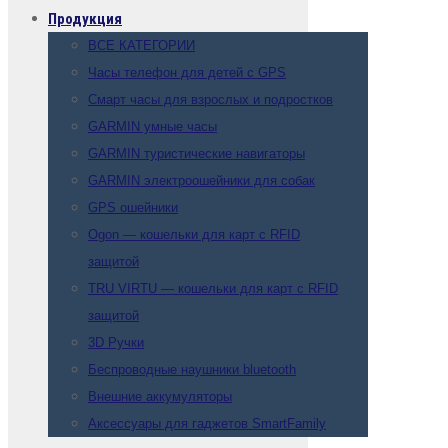
Продукция
ВСЕ КАТЕГОРИИ
Часы телефон для детей с GPS
Смарт часы для взрослых и подростков
GARMIN умные часы
GARMIN туристические навигаторы
GARMIN электроошейники для собак
GPS ошейники
Ogon — кошельки для карт с RFID
защитой
TRU VIRTU — кошельки для карт с RFID
защитой
3D Ручки
Беспроводные наушники bluetooth
Внешние аккумуляторы
Аксессуары для гаджетов SmartFamily