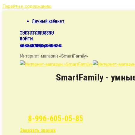
Перейти к содержанию
Личный кабинет
THE7 STORE MENU
ВОЙТИ
semax5707@yandex.ru
Интернет-магазин «SmartFamily»
SmartFamily - умны
8-996-605-05-85
Заказать звонок