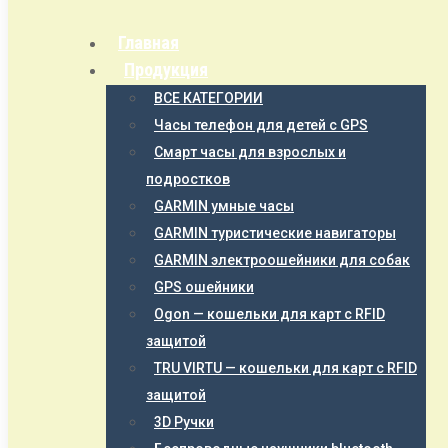
Главная
Продукция
ВСЕ КАТЕГОРИИ
Часы телефон для детей с GPS
Смарт часы для взрослых и
подростков
GARMIN умные часы
GARMIN туристические навигаторы
GARMIN электроошейники для собак
GPS ошейники
Ogon — кошельки для карт с RFID
защитой
TRU VIRTU — кошельки для карт с RFID
защитой
3D Ручки