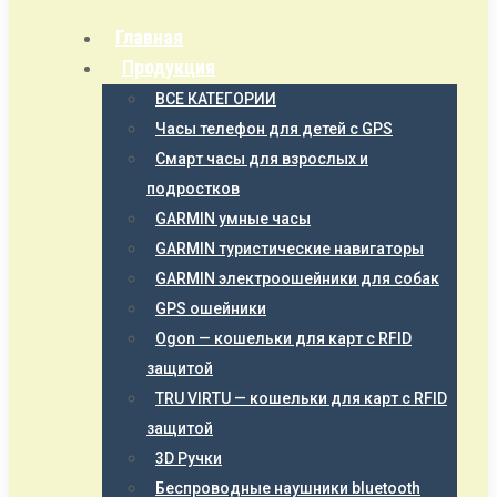
Главная
Продукция
ВСЕ КАТЕГОРИИ
Часы телефон для детей с GPS
Смарт часы для взрослых и
подростков
GARMIN умные часы
GARMIN туристические навигаторы
GARMIN электроошейники для собак
GPS ошейники
Ogon — кошельки для карт с RFID
защитой
TRU VIRTU — кошельки для карт с RFID
защитой
3D Ручки
Беспроводные наушники bluetooth