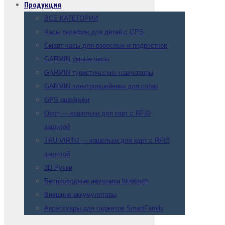
Продукция
ВСЕ КАТЕГОРИИ
Часы телефон для детей с GPS
Смарт часы для взрослых и подростков
GARMIN умные часы
GARMIN туристические навигаторы
GARMIN электроошейники для собак
GPS ошейники
Ogon — кошельки для карт с RFID
защитой
TRU VIRTU — кошельки для карт с RFID
защитой
3D Ручки
Беспроводные наушники bluetooth
Внешние аккумуляторы
Аксессуары для гаджетов SmartFamily