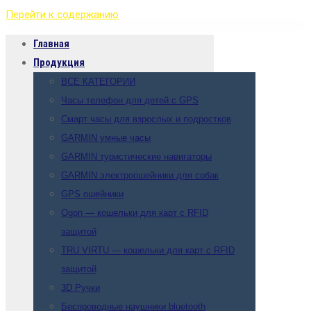
Перейти к содержанию
Главная
Продукция
ВСЕ КАТЕГОРИИ
Часы телефон для детей с GPS
Смарт часы для взрослых и подростков
GARMIN умные часы
GARMIN туристические навигаторы
GARMIN электроошейники для собак
GPS ошейники
Ogon — кошельки для карт с RFID
защитой
TRU VIRTU — кошельки для карт с RFID
защитой
3D Ручки
Беспроводные наушники bluetooth