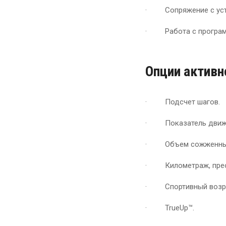
· Сопряжение с устр
· Работа с программо
Опции активн
· Подсчет шагов.
· Показатель движ
· Объем сожженных
· Километраж, прео
· Спортивный возра
· TrueUp™.