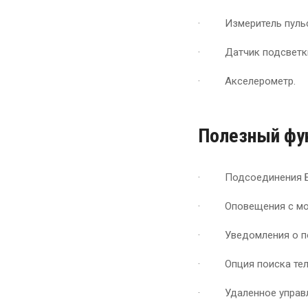
· Измеритель пульс
· Датчик подсветк
· Акселерометр.
Полезный фу
· Подсоединения Бл
· Оповещения с моб
· Уведомления о по
· Опция поиска теле
· Удаленное управл