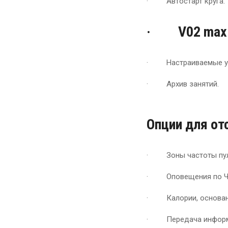
· Автостарт круга.
· V02 max
· Настраиваемые ув
· Архив занятий.
Опции для от
· Зоны частоты пул
· Оповещения по Ч
· Калории, основанн
· Передача информа