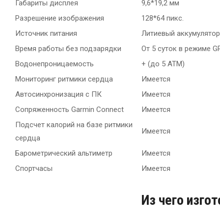
Габариты дисплея
9,6*19,2 мм
Разрешение изображения
128*64 пикс.
Источник питания
Литиевый аккумулятор
Время работы без подзарядки
От 5 суток в режиме G
Водонепроницаемость
+ (до 5 АТМ)
Мониторинг ритмики сердца
Имеется
Автосинхронизация с ПК
Имеется
Сопряженность Garmin Connect
Имеется
Подсчет калорий на базе ритмики
Имеется
сердца
Барометрический альтиметр
Имеется
Спортчасы
Имеется
Из чего изго