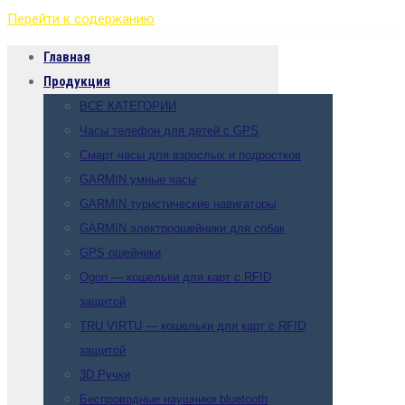
Перейти к содержанию
Главная
Продукция
ВСЕ КАТЕГОРИИ
Часы телефон для детей с GPS
Смарт часы для взрослых и подростков
GARMIN умные часы
GARMIN туристические навигаторы
GARMIN электроошейники для собак
GPS ошейники
Ogon — кошельки для карт с RFID
защитой
TRU VIRTU — кошельки для карт с RFID
защитой
3D Ручки
Беспроводные наушники bluetooth