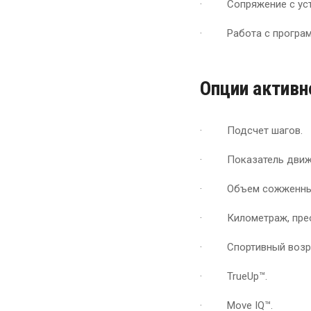
· Сопряжение с устр
· Работа с программо
Опции активн
· Подсчет шагов.
· Показатель движ
· Объем сожженных
· Километраж, прео
· Спортивный возра
· TrueUp™.
· Move IQ™.