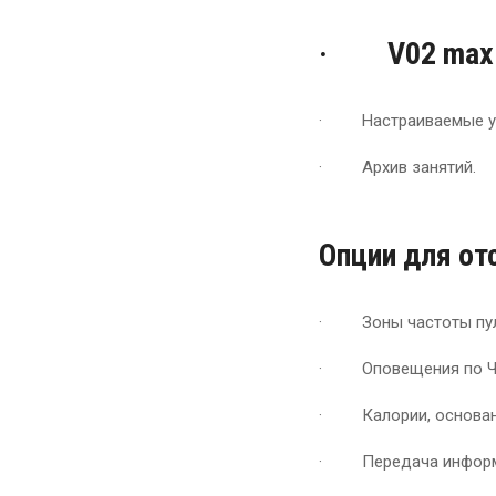
· V02 max
· Настраиваемые ув
· Архив занятий.
Опции для от
· Зоны частоты пул
· Оповещения по Ч
· Калории, основанн
· Передача информа