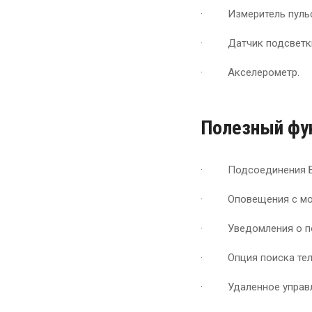
· Измеритель пульс
· Датчик подсветк
· Акселерометр.
Полезный фу
· Подсоединения Бл
· Оповещения с моб
· Уведомления о по
· Опция поиска теле
· Удаленное управл