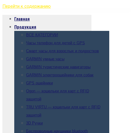
Перейти к содержанию
Главная
Продукция
ВСЕ КАТЕГОРИИ
Часы телефон для детей с GPS
Смарт часы для взрослых и подростков
GARMIN умные часы
GARMIN туристические навигаторы
GARMIN электроошейники для собак
GPS ошейники
Ogon — кошельки для карт с RFID
защитой
TRU VIRTU — кошельки для карт с RFID
защитой
3D Ручки
Беспроводные наушники bluetooth