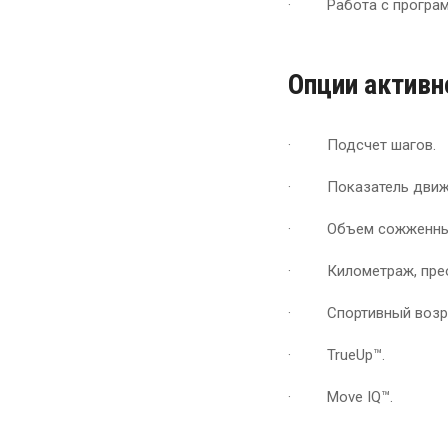
· Работа с программо
Опции активн
· Подсчет шагов.
· Показатель движ
· Объем сожженных
· Километраж, прео
· Спортивный возра
· TrueUp™.
· Move IQ™.