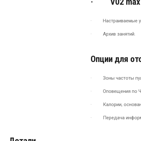
· V02 max
· Настраиваемые ув
· Архив занятий.
Опции для от
· Зоны частоты пул
· Оповещения по Ч
· Калории, основанн
· Передача информа
Детали