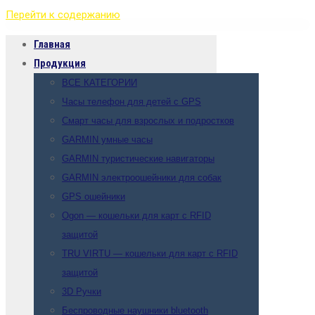
Перейти к содержанию
Главная
Продукция
ВСЕ КАТЕГОРИИ
Часы телефон для детей с GPS
Смарт часы для взрослых и подростков
GARMIN умные часы
GARMIN туристические навигаторы
GARMIN электроошейники для собак
GPS ошейники
Ogon — кошельки для карт с RFID
защитой
TRU VIRTU — кошельки для карт с RFID
защитой
3D Ручки
Беспроводные наушники bluetooth