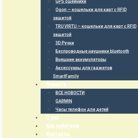
GPS ошейники
Ogon — кошельки для карт с RFID
защитой
TRU VIRTU — кошельки для карт с RFID
защитой
3D Ручки
Беспроводные наушники bluetooth
Внешние аккумуляторы
Аксессуары для гаджетов
SmartFamily
Новости
ВСЕ НОВОСТИ
GARMIN
Часы телефон для детей
О нас
Как работаем
Контакты