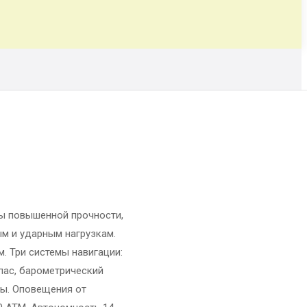
асы повышенной прочности,
м и ударным нагрузкам.
. Три системы навигации:
омпас, барометрический
мы. Оповещения от