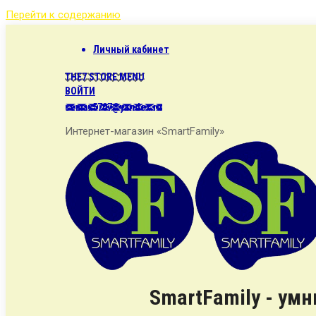
Перейти к содержанию
Личный кабинет
THE7 STORE MENU
ВОЙТИ
semax5707@yandex.ru
Интернет-магазин «SmartFamily»
SmartFamily - ум