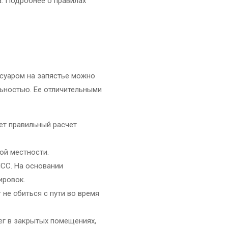
а. Подробнее о правилах
ссуаром на запястье можно
ьностью. Ее отличительными
ует правильный расчет
ой местности.
ЧСС. На основании
ировок.
 не сбиться с пути во время
бег в закрытых помещениях,