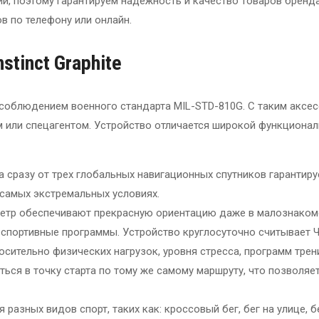
ии, поэтому гарантируем надежность и качество товаров бренд
в по телефону или онлайн.
stinct Graphite
 соблюдением военного стандарта MIL-STD-810G. С таким аксе
 или спецагентом. Устройство отличается широкой функционал
ла сразу от трех глобальных навигационных спутников гарантир
 самых экстремальных условиях.
метр обеспечивают прекрасную ориентацию даже в малознаком
 спортивные программы. Устройство круглосуточно считывает 
ительно физических нагрузок, уровня стресса, программ трен
ся в точку старта по тому же самому маршруту, что позволяет
азных видов спорт, таких как: кроссовый бег, бег на улице, 