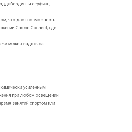
паддлбординг и серфинг,
ном, что даст возможность
ожении Garmin Connect, где
аже можно надеть на
м химически усиленным
ажения при любом освещении.
время занятий спортом или