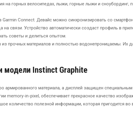
тия на горных велосипедах, лыжи, горные лыжи и сноубординг, 
в Garmin Connect. Девайс можно синхронизировать со смартфо
да на связи. Устройство автоматически создаст профиль в прил
ать советы и делиться опытом.
 из прочных материалов и полностью водонепроницаемы. Их д
и модели
Instinct Graphite
ибро армированного материала, а дисплей защищен специальны
гии memory-in-pixel, обеспечивает прекрасное качество изобр
ьшое количество полезной информации, которая пригодится во 