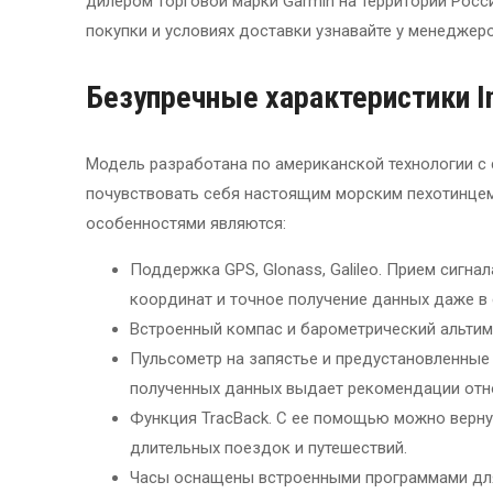
дилером торговой марки Garmin на территории Росс
покупки и условиях доставки узнавайте у менеджеро
Безупречные
характеристики In
Модель разработана по американской технологии с
почувствовать себя настоящим морским пехотинцем
особенностями являются:
Поддержка GPS, Glonass, Galileo. Прием сигна
координат и точное получение данных даже в
Встроенный компас и барометрический альти
Пульсометр на запястье и предустановленные
полученных данных выдает рекомендации относ
Функция TracBack. С ее помощью можно вернуть
длительных поездок и путешествий.
Часы оснащены встроенными программами для р