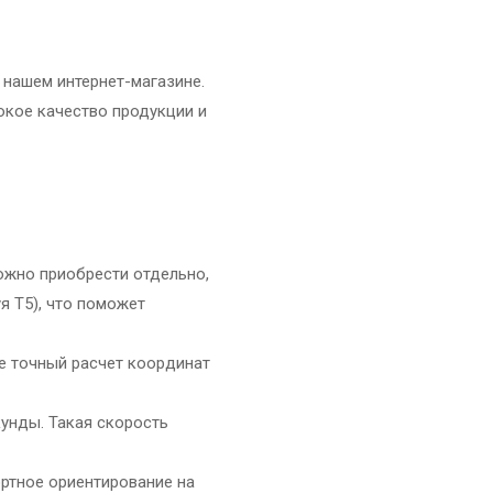
 нашем интернет-магазине.
окое качество продукции и
ожно приобрести отдельно,
я Т5), что поможет
ее точный расчет координат
унды. Такая скорость
ортное ориентирование на