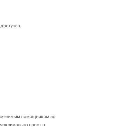
едоступен.
езаменимым помощником во
 максимально прост в