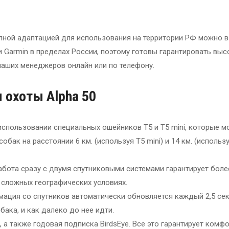
лной адаптацией для использования на территории РФ можно в
Garmin в пределах России, поэтому готовы гарантировать выс
наших менеджеров онлайн или по телефону.
 охоты Alpha 50
использовании специальных ошейников T5 и T5 mini, которые м
ак на расстоянии 6 км. (используя T5 mini) и 14 км. (использу
Работа сразу с двумя спутниковыми системами гарантирует бол
в сложных географических условиях.
ация со спутников автоматически обновляется каждый 2,5 сек
бака, и как далеко до нее идти.
а также годовая подписка BirdsEye. Все это гарантирует комф