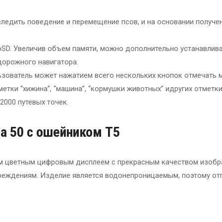
следить поведение и перемещение псов, и на основании получ
oSD. Увеличив объем памяти, можно дополнительно устанавлив
 дорожного навигатора.
зователь может нажатием всего нескольких кнопок отмечать м
тметки “хижина”, “машина”, “кормушки животных” идругих отметк
000 путевых точек.
a 50
с ошейником
T
5
ким цветным цифровым дисплеем с прекрасным качеством изобр
реждениям. Изделие является водонепроницаемым, поэтому отп