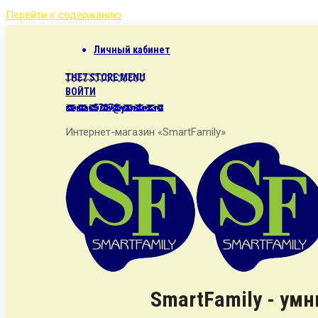
Перейти к содержанию
Личный кабинет
THE7 STORE MENU
ВОЙТИ
semax5707@yandex.ru
Интернет-магазин «SmartFamily»
SmartFamily - ум