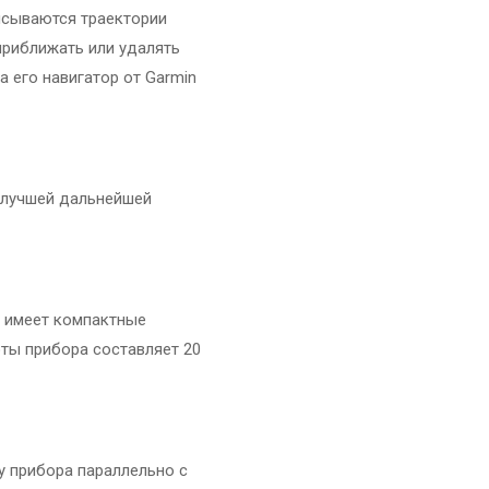
исываются траектории
риближать или удалять
 его навигатор от Garmin
илучшей дальнейшей
о имеет компактные
оты прибора составляет 20
у прибора параллельно с