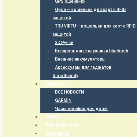
GPS ошейники
Ogon — кошельки для карт с RFID
защитой
TRU VIRTU — кошельки для карт с RFID
защитой
3D Ручки
Беспроводные наушники bluetooth
Внешние аккумуляторы
Аксессуары для гаджетов
SmartFamily
Новости
ВСЕ НОВОСТИ
GARMIN
Часы телефон для детей
О нас
Как работаем
Контакты