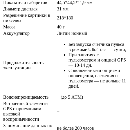
Показатели габаритов
44,5*44,5*11,9 мм
Диаметр дисплея
31 мм
Разрешение картинки в
218*180
пикселях
Масса
40 г
Аккумулятор
Литий-ионный
Без запуска счетчика пульса
в режиме UltraTrac — сутки;
При занятиях с
пульсометром и опцией GPS
Продолжительность
— 10-14 дн.
эксплуатации
С включенными опциями
оповещения, слежения и
пульсометра — не дольше 11
дней.
Водонепроницаемость
+ (до 5 АТМ)
Встроенный элементы
GPS с приемником
+
высокой
восприимчивости
Запоминание данных по
не более 200 часов