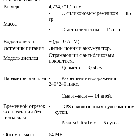
Размеры
4,7*4,7*1,55 см
· С силиконовым ремешком — 85
гр.
Масса
· С металлическим — 156 гр.
Водостойкость
+ (до 10 АТМ)
Источник питания
Литий-ионный аккумулятор.
Отражающий с антибликовым
Модель дисплея
покрытием.
· Диаметр — 3,04 см.
Параметры дисплея
· Разрешение изображения —
240*240 пикс.
· Смарт-часы — 14 дней.
Временной отрезок
· GPS с включенным пульсометром
эксплуатации без
— сутки.
подзарядки
· Режим UltraTrac — 5 суток.
Объем памяти
64 МВ