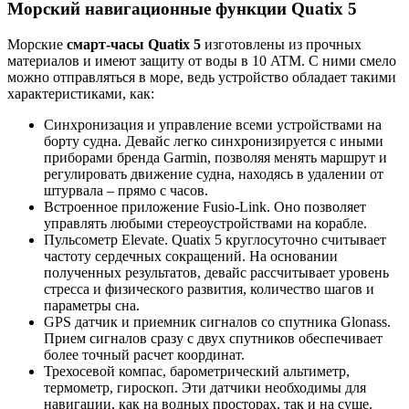
Морский навигационные функции
Quatix 5
Морские
смарт-часы Quatix 5
изготовлены из прочных
материалов и имеют защиту от воды в 10 ATM. С ними смело
можно отправляться в море, ведь устройство обладает такими
характеристиками, как:
Синхронизация и управление всеми устройствами на
борту судна. Девайс легко синхронизируется с иными
приборами бренда Garmin, позволяя менять маршрут и
регулировать движение судна, находясь в удалении от
штурвала – прямо с часов.
Встроенное приложение Fusio-Link. Оно позволяет
управлять любыми стереоустройствами на корабле.
Пульсометр Elevate. Quatix 5 круглосуточно считывает
частоту сердечных сокращений. На основании
полученных результатов, девайс рассчитывает уровень
стресса и физического развития, количество шагов и
параметры сна.
GPS датчик и приемник сигналов со спутника Glonass.
Прием сигналов сразу с двух спутников обеспечивает
более точный расчет координат.
Трехосевой компас, барометрический альтиметр,
термометр, гироскоп. Эти датчики необходимы для
навигации, как на водных просторах, так и на суше.